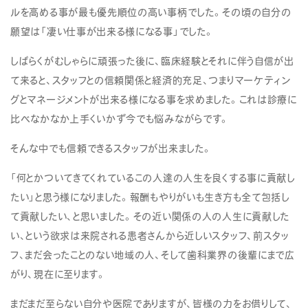
ルを高める事が最も優先順位の高い事柄でした。その頃の自分の
願望は「凄い仕事が出来る様になる事」でした。
しばらくがむしゃらに頑張った後に、臨床経験とそれに伴う自信が出
て来ると、スタッフとの信頼関係と経済的充足、つまりマーケティン
グとマネージメントが出来る様になる事を求めました。これは診療に
比べなかなか上手くいかず今でも悩みながらです。
そんな中でも信頼できるスタッフが出来ました。
「何とかついてきてくれているこの人達の人生を良くする事に貢献し
たい」と思う様になりました。報酬もやりがいも生き方も全て包括し
て貢献したい、と思いました。その近い関係の人の人生に貢献した
い、という欲求は来院される患者さんから近しいスタッフ、前スタッ
フ、まだ会ったことのない地域の人、そして歯科業界の後輩にまで広
がり、現在に至ります。
まだまだ至らない自分や医院でありますが、皆様の力をお借りして、