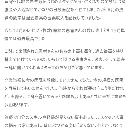
留守を代診の先生方をはじめスタッフが守ってくれたので今年は勉
強会や入院などでかなりの日数医院を不在にしましたが、9月の決
算の数字は過去最高の医業収入を記録していました。
昨年12月のレセプト枚数(保険の患者さんの数)、売上とも1ヶ月単
位では過去最高でした。
こうして来院された患者さんの数も売上高も毎年、過去最高を塗り
替えていけているのは、いらして頂ける患者さん、過去、そして現在
一緒に働いてくれるスタッフのおかげだと思っています。
開業当初に今の医院を想像していませんでした。今の規模の医院
を目指してもいませんでした。当時からすれば夢の向こう側だけれ
ど、実際そこに身を置いてみると感謝も沢山あると共に未だに課題も
沢山あります。
診療で自分のスキルや経験が足りない事もあったし、スタッフ人事
の悩みは常にあるし、壁にぶつかる度に「足りない、何とかしなくて